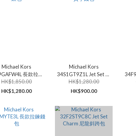
Michael Kors
Michael Kors
F9GAFW4L 長款拉鍊
34S1GT9Z1L Jet Set 皮
34F
HK$1,850.00
HK$1,280.00
銀包
質小錢包
HK$1,280.00
HK$900.00