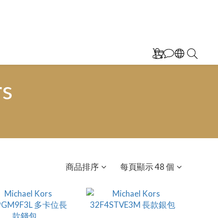
rs
商品排序
每頁顯示 48 個