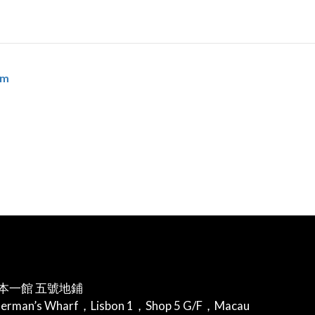
om
本一館 五號地鋪
herman’s Wharf，Lisbon 1，Shop 5 G/F，Macau