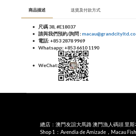
商品描述
送貨及付款方式
尺碼
38
,
#E18037
請與我們預約
/
詢問
:
macau@grandcityltd.c
電話
: +853 2878 9969
Whatsapp: +853 6610 1190
WeChat:
總店：澳門友誼大馬路 澳門漁人碼頭 里斯
Shop 1：Avendia de Amizade，Macau Fis