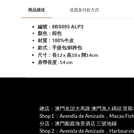
商品描述
送貨及付款方式
8BS093 ALP3
編號：
顏色：棕色
100%
材質：
牛皮
/
款式：手提包
斜跨包
12 x
18 x
14cm
尺寸：長
高
闊
肩帶長度
:
54 cm
總店：澳門友誼大馬路 澳門漁人碼頭 里斯
Shop 1：Avendia de Amizade，Macau Fis
分店：澳門勵庭海景酒店 三號地鋪
Shop 2：Avenida de Amizade，Harbourv