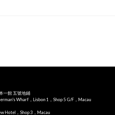
本一館 五號地鋪
herman’s Wharf，Lisbon 1，Shop 5 G/F，Macau
iew Hotel，Shop 3，Macau