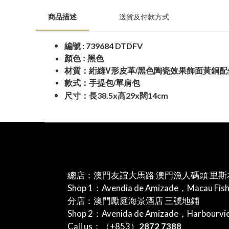
商品描述
送貨及付款方式
: 739684 DTDFV
編號
:
顏色
黑色
V
/
材質：絎縫
形皮革
黑色陶瓷效果飾面黃銅配
/
款式：手提包
單肩包
38.5x
29x
14cm
尺寸：長
高
闊
總店：澳門友誼大馬路 澳門漁人碼頭 里斯
Shop 1：Avendia de Amizade，Macau Fis
分店：澳門勵庭海景酒店 三號地鋪
Shop 2：Avenida de Amizade，Harbourv
Call us：（+853）
2872 7388