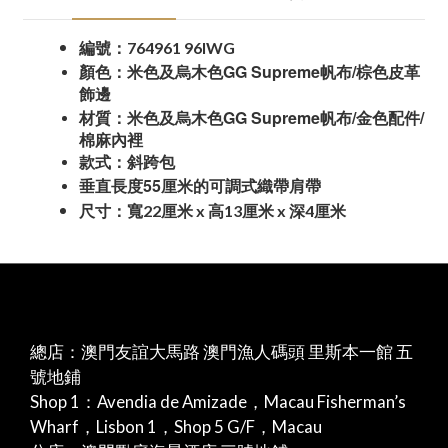
764961 96IWG
編號：
GG Supreme
/
顏色：米色及烏木色
帆布
棕色皮革
飾邊
GG Supreme
/
/
材質：米色及烏木色
帆布
金色配件
棉麻內裡
款式：斜跨包
55
垂直長度
厘米的可調式織帶肩帶
22
x
13
x
4
尺寸：寬
厘米
高
厘米
深
厘米
總店：澳門友誼大馬路 澳門漁人碼頭 里斯本一館 五
號地鋪
Shop 1：Avendia de Amizade，Macau Fisherman’s
Wharf，Lisbon 1，Shop 5 G/F，Macau