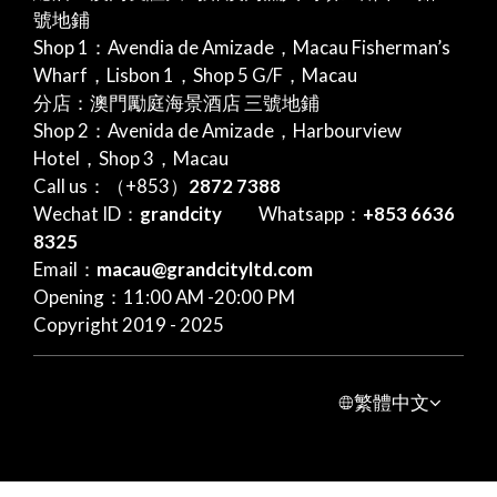
號地鋪
Shop 1：Avendia de Amizade，Macau Fisherman’s
Wharf，Lisbon 1，Shop 5 G/F，Macau
分店：澳門勵庭海景酒店 三號地鋪
Shop 2：Avenida de Amizade，Harbourview
Hotel，Shop 3，Macau
Call us：（+853）
2872 7388
Wechat ID：
grandcity
Whatsapp：
+853 6636
8325
Email：
macau@grandcityltd.com
Opening：11:00 AM -20:00 PM
Copyright 2019 - 2025
繁體中文