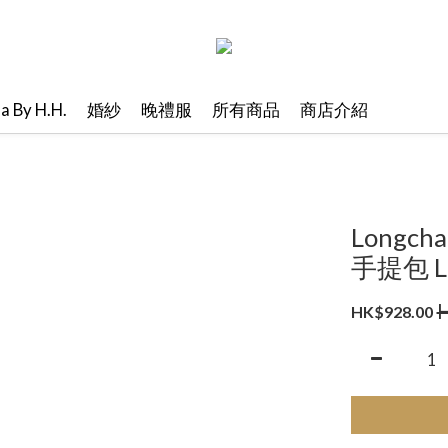
ma By H.H.
婚紗
晚禮服
所有商品
商店介紹
Longcha
手提包 L
H
HK$928.00