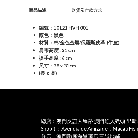
商品描述
送貨及付款方式
10121 HVH 001
編號：
顏色：黑色
/
/
材質：棉
金色金屬
俄羅斯皮革
(牛皮)
: 31 cm
肩带高度
: 6 cm
提手高度
38 x 31cm
尺寸：
x
(長
高)
總店：澳門友誼大馬路 澳門漁人碼頭 里斯
Shop 1：Avendia de Amizade，Macau Fis
分店：澳門勵庭海景酒店 三號地鋪