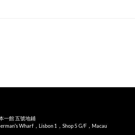
本一館 五號地鋪
herman’s Wharf，Lisbon 1，Shop 5 G/F，Macau