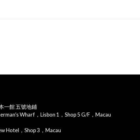
本一館 五號地鋪
herman’s Wharf，Lisbon 1，Shop 5 G/F，Macau
iew Hotel，Shop 3，Macau