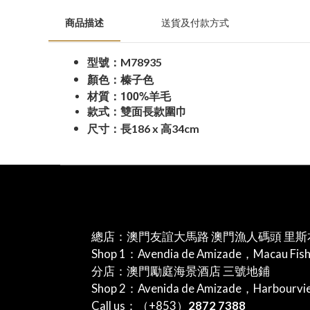
商品描述
送貨及付款方式
M78935
型號：
顏色：榛子色
100%
材質：
羊毛
款式：雙面長款圍巾
186 x
34cm
尺寸：長
高
總店：澳門友誼大馬路 澳門漁人碼頭 里斯
Shop 1：Avendia de Amizade，Macau Fis
分店：澳門勵庭海景酒店 三號地鋪
Shop 2：Avenida de Amizade，Harbourv
Call us：（+853）
2872 7388