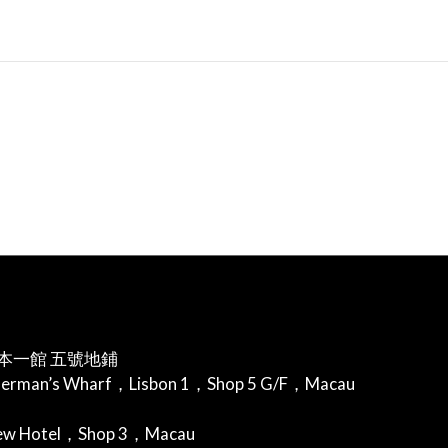
本一館 五號地鋪
herman’s Wharf，Lisbon 1，Shop 5 G/F，Macau
iew Hotel，Shop 3，Macau