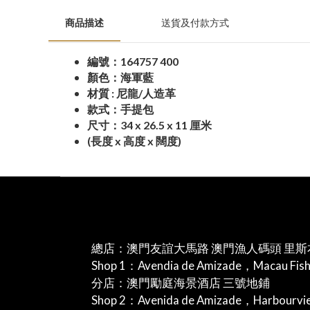
商品描述
送貨及付款方式
編號：164757 400
顏色：海軍藍
材質 : 尼龍/人造革
款式：手提包
尺寸：34 x 26.5 x 11 厘米
(長度 x 高度 x 闊度)
總店：澳門友誼大馬路 澳門漁人碼頭 里斯
Shop 1：Avendia de Amizade，Macau Fis
分店：澳門勵庭海景酒店 三號地鋪
Shop 2：Avenida de Amizade，Harbourv