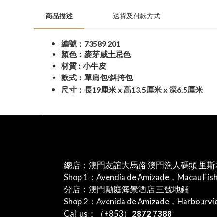
商品描述
送貨及付款方式
73589 201
編號：
顏色：麥芽威士忌色
:
材質
小牛皮
/
款式：單肩包
斜挎包
19
x
13.5
x
6.5
尺寸：長
厘米
高
厘米
深
厘米
總店：澳門友誼大馬路 澳門漁人碼頭 里斯
Shop 1：Avendia de Amizade，Macau Fis
分店：澳門勵庭海景酒店 三號地鋪
Shop 2：Avenida de Amizade，Harbourv
Call us：（+853）
2872 7388