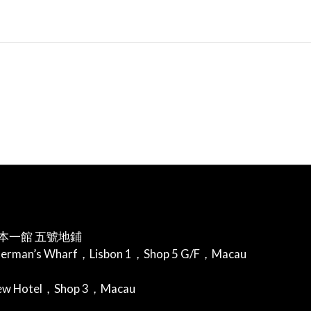
本一館 五號地鋪
herman’s Wharf，Lisbon 1，Shop 5 G/F，Macau
iew Hotel，Shop 3，Macau