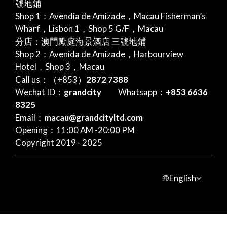
號地鋪
Shop 1：Avendia de Amizade，Macau Fisherman’s
Wharf，Lisbon 1，Shop 5 G/F，Macau
分店：澳門勵庭海景酒店 三號地鋪
Shop 2：Avenida de Amizade，Harbourview
Hotel，Shop 3，Macau
Call us：（+853）
2872 7388
Wechat ID：
grandcity
Whatsapp：
+853 6636
8325
Email：
macau@grandcityltd.com
Opening：11:00 AM -20:00 PM
Copyright 2019 - 2025
English