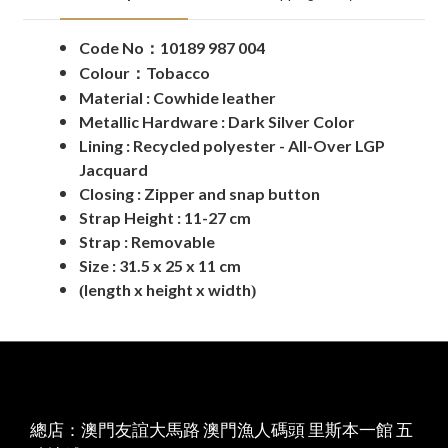
Code No
10189 987 004
：
Colour
Tobacco
：
Material : Cowhide leather
Metallic Hardware : Dark Silver Color
Lining : Recycled polyester - All-Over LGP
Jacquard
Closing : Zipper and snap button
Strap Height : 11-27 cm
Strap : Removable
Size : 31.5 x 25 x 11 cm
length x height x width
(
)
總店：澳門友誼大馬路 澳門漁人碼頭 里斯本一館 五