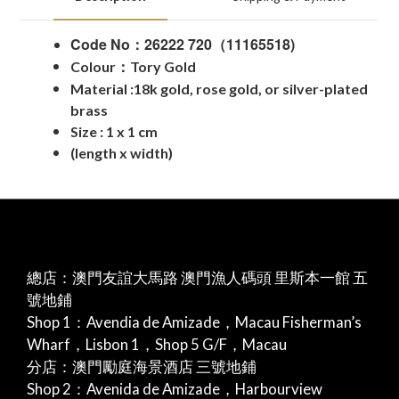
Code No
26222 720（11165518)
：
Colour
：
Tory Gold
Material :
18k gold, rose gold, or silver-plated
brass
Size : 1 x 1 cm
(
length x width
)
總店：澳門友誼大馬路 澳門漁人碼頭 里斯本一館 五
號地鋪
Shop 1：Avendia de Amizade，Macau Fisherman’s
Wharf，Lisbon 1，Shop 5 G/F，Macau
分店：澳門勵庭海景酒店 三號地鋪
Shop 2：Avenida de Amizade，Harbourview