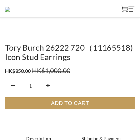
Tory Burch 26222 720（11165518)
Icon Stud Earrings
HK$1,000.00
HK$858.00
ADD TO CART
Description
Shipping & Payment