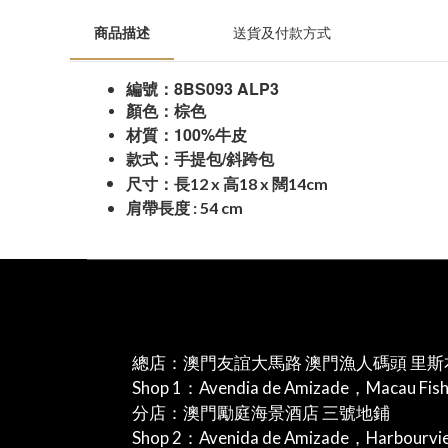
商品描述
送貨及付款方式
8BS093 ALP3
編號：
顏色：棕色
100%
材質：
牛皮
/
款式：手提包
斜跨包
12 x
18 x
14cm
尺寸：長
高
闊
肩帶長度
:
54 cm
總店：澳門友誼大馬路 澳門漁人碼頭 里斯
Shop 1：Avendia de Amizade，Macau Fis
分店：澳門勵庭海景酒店 三號地鋪
Shop 2：Avenida de Amizade，Harbourv