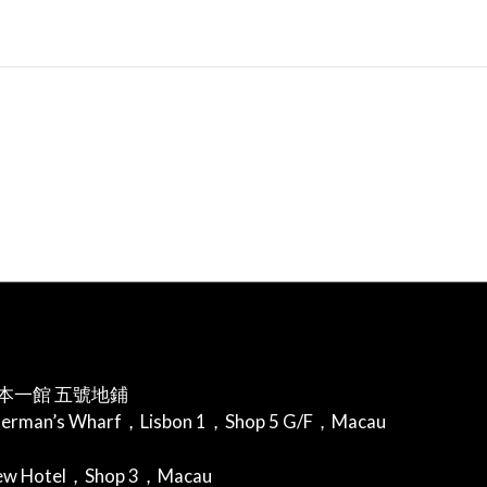
本一館 五號地鋪
herman’s Wharf，Lisbon 1，Shop 5 G/F，Macau
iew Hotel，Shop 3，Macau