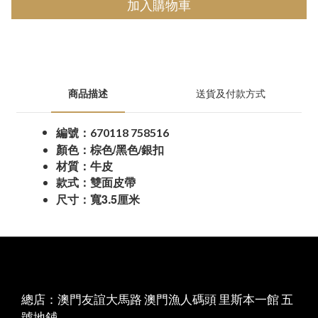
加入購物車
商品描述
送貨及付款方式
編號：
670118 758516
/
/
顏色：棕色
黑色
銀扣
材質：牛皮
款式：雙面皮帶
3.5
尺寸：寬
厘米
總店：澳門友誼大馬路 澳門漁人碼頭 里斯本一館 五
號地鋪