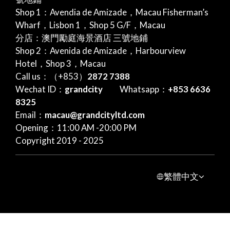
Shop 1：Avendia de Amizade，Macau Fisherman’s
Wharf，Lisbon 1，Shop 5 G/F，Macau
分店：澳門勵庭海景酒店 三號地鋪
Shop 2：Avenida de Amizade，Harbourview
Hotel，Shop 3，Macau
Call us：（+853）
2872 7388
Wechat ID：
grandcity
Whatsapp：
+853 6636
8325
Email：
macau@grandcityltd.com
Opening：11:00 AM -20:00 PM
Copyright 2019 - 2025
繁體中文