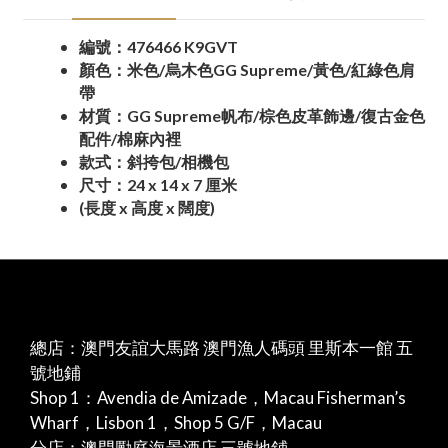
編號：476466 K9GVT
顏色：米色/烏木色GG Supreme/黃色/紅綠色肩
帶
材質：GG Supreme帆布/棕色皮革飾邊/復古金色
配件/棉麻內裡
款式：斜挎包/相機包
尺寸：24 x 14 x 7 厘米
(長度 x 高度 x 闊度)
總店：澳門友誼大馬路 澳門漁人碼頭 里斯本一館 五
號地鋪
Shop 1：Avendia de Amizade，Macau Fisherman’s
Wharf，Lisbon 1，Shop 5 G/F，Macau
分店：澳門勵庭海景酒店 三號地鋪