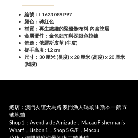
編號：L1623 089 P97
顏色：磚紅色
材質：再生纖維的聚醯胺布料,內含塗層
金属硬件：金色鈕扣與深銀色拉鍊
飾邊：俄羅斯皮革 (牛皮)
提手高度 : 12 cm
尺寸：30 厘米 (長度) x 28 厘米 (高度) x 20 厘米
(闊度)
總店：澳門友誼大馬路 澳門漁人碼頭 里斯本一館 五
號地鋪
Shop 1：Avendia de Amizade，Macau Fisherman’s
Wharf，Lisbon 1，Shop 5 G/F，Macau
分店：澳門勵庭海景酒店 三號地鋪