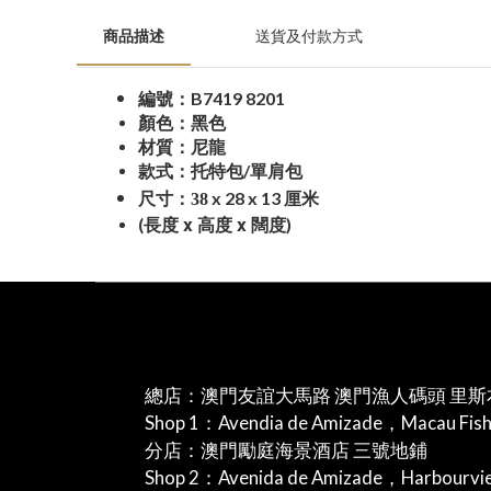
商品描述
送貨及付款方式
B7419 8201
編號：
顏色：黑色
材質：尼龍
款式：托特包/單肩包
x 28 x 13
尺寸：38
厘米
x
x
(長度
高度
闊度)
總店：澳門友誼大馬路 澳門漁人碼頭 里斯
Shop 1：Avendia de Amizade，Macau Fis
分店：澳門勵庭海景酒店 三號地鋪
Shop 2：Avenida de Amizade，Harbourv