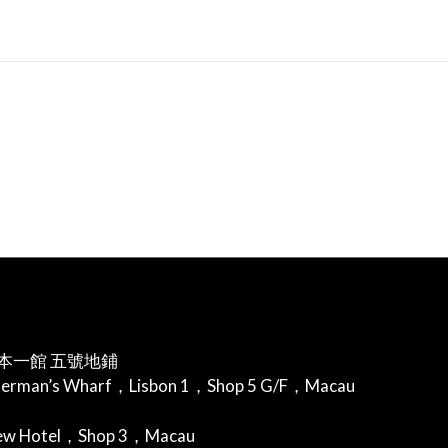
本一館 五號地鋪
herman’s Wharf，Lisbon 1，Shop 5 G/F，Macau
iew Hotel，Shop 3，Macau